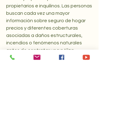
propietarios e inquilinos. Las personas 
buscan cada vez una mayor 
información sobre seguro de hogar 
precios y diferentes coberturas 
asociadas a daños estructurales, 
incendios o fenómenos naturales 
antes de contratar una póliza. 
Conceptos como seguro contra 
incendios, seguro de incendio, seguro 
incendio y sismo o seguro de incendio 
y sismo reflejan cómo las prioridades 
de protección patrimonial han 
evolucionado en los últimos años. 
Muchas familias desean garantizar 
mayor tranquilidad frente a posibles 
imprevistos que puedan afectar 
tanto a la vivienda como a los bienes 
personales contenidos en ella. Mucha 